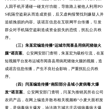
人因手机开通碰一碰支付功能，导致路上被他人利用PO
S机隔空盗刷从而造成资损，后又虚构报警找到嫌疑人并
追赃挽损的内容。该谣言信息在互联网平台传播，引发
群众对手机隔空盗刷造成资金损失的恐慌，扰乱公共秩
序。
（三）朱某宏编造传播“运城市闻喜县用病死猪做火
腿”谣言案
。公安网安部门查明，朱某宏为吸粉引流，在某
短视频平台发布运城市闻喜县用病死猪做火腿的视频，造
成谣言信息传播，产生不良社会影响，严重扰乱公共秩
序。
（四）闫某编造传播
“南阳部分县域小麦病毒大爆
发”谣言案
。公安
网安部门查明，闫某为推销其所在公司
农药产品，在网上编造并散布相关视频称“小麦大面积发
黄，是病毒病大爆发，油法路方城古庄店镇病毒病大爆