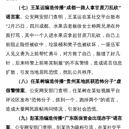
（七）王某运编造传播
“成都一路人拿甘蔗刀乱砍”
谣言案
。公安网安部门查明，王某运在某社交平台散布
“2月25日，四川成都。水果店老板徐女士称两兄弟在外
面打骂，其中一个人进水果店拿起甘蔗刀乱砍，自己上
前阻止险些被砍中，垃圾桶和凳子也被砍坏，一退伍军
人见义勇为上前帮忙勇斗，对方救了自己，脸缝了好几
针，后来特警上前将其制服”的不实警情，造成谣言信息
扩散，引发当地居民恐慌，扰乱公共秩序。
（八）任某树编造传播“贵州某地抓获恐怖分子”虚
假警情案
。公安
网安部门查明，任某树在某短视频平台
评论区发布“恐怖分子，抓到一个，跑掉两个”的谣言，
造成大量网民跟帖询问情况，引发社会恐慌。
（九）彭某浩编造传播“广东医保资金出现赤字”谣言
案
。公安网安部门查明，彭某浩为吸粉引流，在某社交平